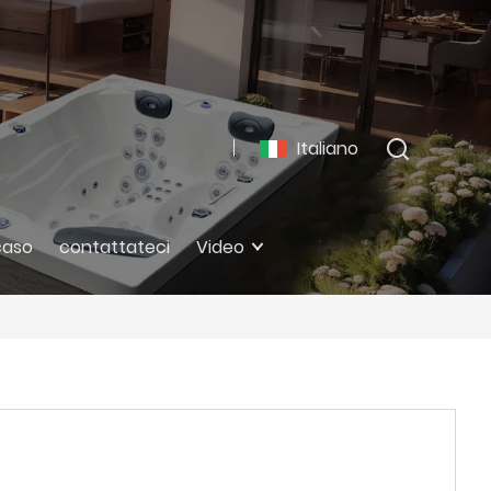
Italiano
caso
contattateci
Video