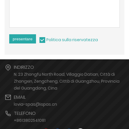
presentare
Politica sulla riservatezza
INDIRIZZO
N. 23 Zhongfu North Road, Villaggio Datian, Città di
Zhongxin, Zengcheng, Città di Guangzhou, Provincia
del Guangdong, Cina
EMAIL
lovia-spas@ispas.cn
TELEFONO
+8613802541081