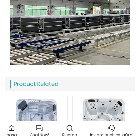
Product Related
casa
ChatNow!
Ricerca
InviarelarichiestaOra!