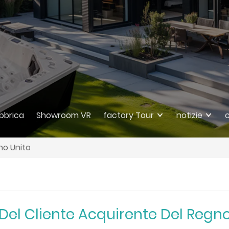
abbrica
Showroom VR
factory Tour
notizie
no Unito
Del Cliente Acquirente Del Regno