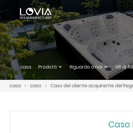
casa
Prodotti
Riguardo a noi
VR di f
casa
>
caso
>
Caso del cliente acquirente del Reg
Caso 