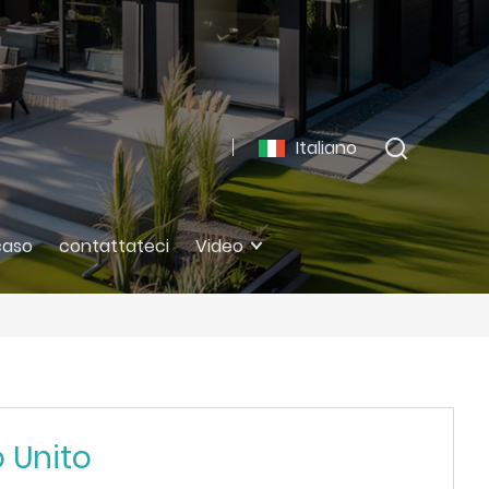
Italiano
caso
contattateci
Video
 Unito