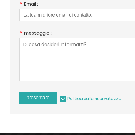
*
Email :
*
messaggio :
presentare
Politica sulla riservatezza