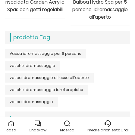
riscaldata Garden Acrylic
Balboa Hydro Spa per 5
Spas con getti regolabili
persone, idromassaggio
all'aperto
prodotto Tag
Vasca idromassaggio per 6 persone
vasche idromassaggio
vasca idromassaggio di lusso all'aperto
vasche idromassaggio idroterapiche
vasca idromassaggio
Ricevi l'ultimo prezzo? Ti risponderemo al più
presto (entro 12 ore)
casa
ChatNow!
Ricerca
InviarelarichiestaOra!