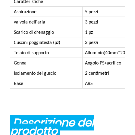
Caratteristiche
Aspirazione
5 pezzi
valvola dell'aria
3 pezzi
Scarico di drenaggio
1 pz
Cuscini poggiatesta (pz)
3 pezzi
(
Telaio di supporto
Alluminio
40mm*20mm
Gonna
Angolo PS+acrilico
Isolamento del guscio
2 centimetri
Base
ABS
Descrizione del
prodotto